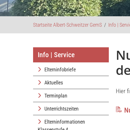
Startseite Albert-Schweitzer GemS
Info | Serv
Nu
Info | Service
de
Elterninfobriefe
Aktuelles
Hier 
Terminplan
Unterrichtszeiten
N
Elterninformationen
Klassenstufe 4