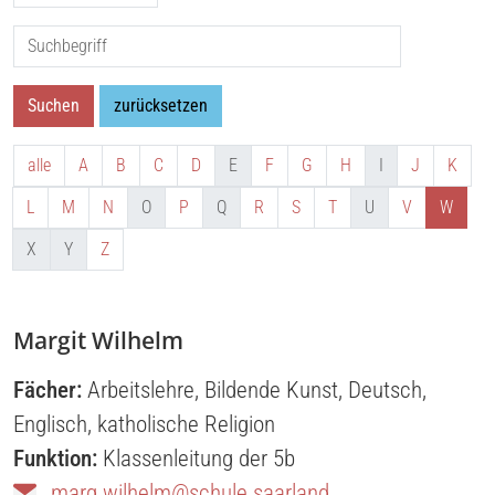
Suche nach:
Suchen
zurücksetzen
alle
A
B
C
D
E
F
G
H
I
J
K
L
M
N
O
P
Q
R
S
T
U
V
W
X
Y
Z
Margit Wilhelm
Fächer:
Arbeitslehre
,
Bildende Kunst
,
Deutsch
,
Englisch
,
katholische Religion
Funktion:
Klassenleitung der 5b
marg.wilhelm@schule.saarland