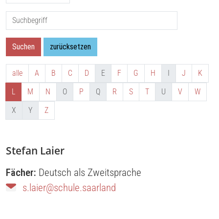
Suche nach:
Suchen
zurücksetzen
alle
A
B
C
D
E
F
G
H
I
J
K
L
M
N
O
P
Q
R
S
T
U
V
W
X
Y
Z
Stefan Laier
Fächer:
Deutsch als Zweitsprache
s.laier@schule.saarland