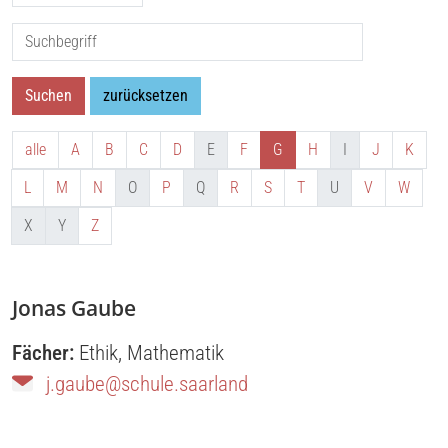
Suche nach:
Suchen
zurücksetzen
alle
A
B
C
D
E
F
G
H
I
J
K
L
M
N
O
P
Q
R
S
T
U
V
W
X
Y
Z
Jonas Gaube
Fächer:
Ethik
,
Mathematik
j.gaube@schule.saarland